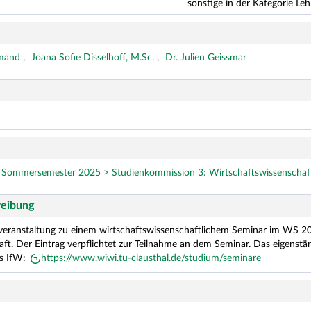
sonstige in der Kategorie Leh
emand
Joana Sofie Disselhoff, M.Sc.
Dr. Julien Geissmar
s Sommersemester 2025 > Studienkommission 3: Wirtschaftswissenschafte
eibung
everanstaltung zu einem wirtschaftswissenschaftlichem Seminar im WS 20
ft. Der Eintrag verpflichtet zur Teilnahme an dem Seminar. Das eigenstän
s IfW:
https://www.wiwi.tu-clausthal.de/studium/seminare