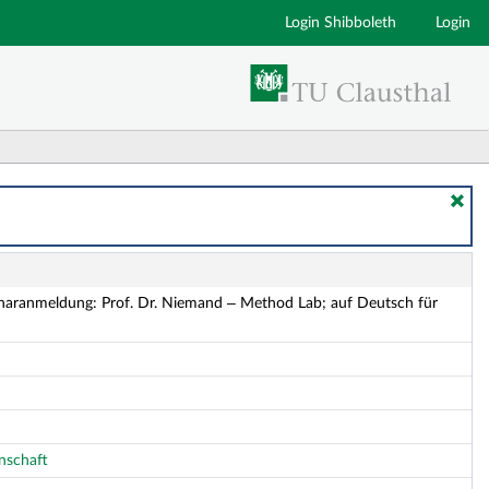
Login Shibboleth
Login
 auf Deutsch für Bachelor und Master - Details
aranmeldung: Prof. Dr. Niemand – Method Lab; auf Deutsch für
enschaft