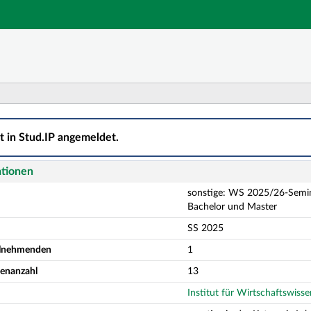
Hauptnavigation
Aktionen
Hauptinhalt
Fußzeile
/26-Seminaranmeldung: Prof. Dr. Niemand – Method Lab;
ht in Stud.IP angemeldet.
ationen
sonstige: WS 2025/26-Semin
Bachelor und Master
SS 2025
eilnehmenden
1
denanzahl
13
Institut für Wirtschaftswiss